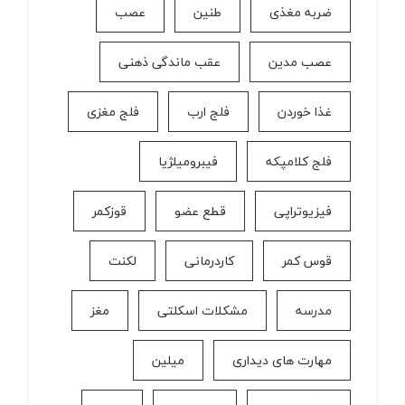
ضربه مغذی
طنین
عصب
عصب مدین
عقب ماندگی ذهنی
غذا خوردن
فلج ارب
فلج مغزی
فلج کلامپکه
فیبرومیلژیا
فیزیوتراپی
قطع عضو
قوزکمر
قوس کمر
كاردرمانی
لکنت
مدرسه
مشکلات اسکلتی
مغز
مهارت های دیداری
میلین