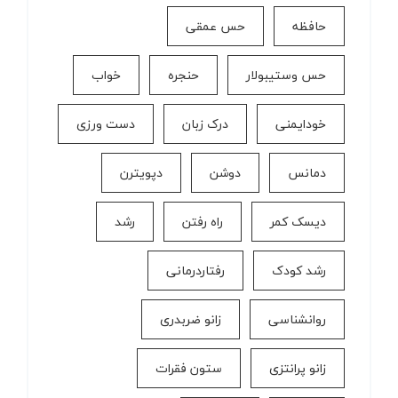
حافظه
حس عمقی
حس وستیبولار
حنجره
خواب
خودایمنی
درک زبان
دست ورزی
دمانس
دوشن
دپویترن
دیسک کمر
راه رفتن
رشد
رشد کودک
رفتاردرمانی
روانشناسی
زانو ضربدری
زانو پرانتزی
ستون فقرات