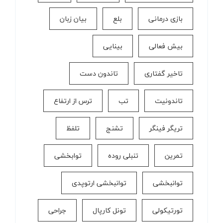
بازی درمانی
بلع
بیان زبان
بیش فعالی
بینایی
تاخیر گفتاری
تاندون دست
تاندونیت
تب
ترس از ارتفاع
تریگر فینگر
تشنج
تلفظ
تمرین
تنبلی روده
توابخشی
توانبخشی
توانبخشی ارتوپدی
تورتیکولی
تونل کارپال
جراحی