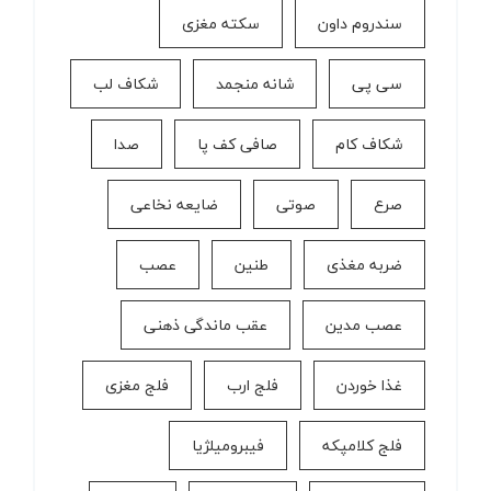
سندروم داون
سکته مغزی
سی پی
شانه منجمد
شکاف لب
شکاف کام
صافی کف پا
صدا
صرع
صوتی
ضایعه نخاعی
ضربه مغذی
طنین
عصب
عصب مدین
عقب ماندگی ذهنی
غذا خوردن
فلج ارب
فلج مغزی
فلج کلامپکه
فیبرومیلژیا