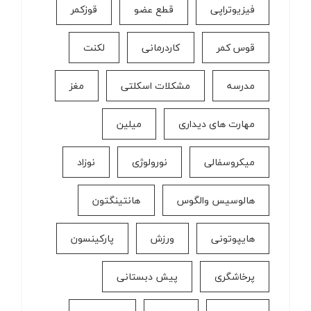
فیزیوتراپی
قطع عضو
قوزکمر
قوس کمر
كاردرمانی
لکنت
مدرسه
مشکلات اسکلتی
مغز
مهارت های دیداری
میلین
میکروسفالی
نورولوژی
نوزاد
هالوسیس والگوس
هانتینگتون
هایپوتونی
ورزش
پارکینسون
پرخاشگری
پیش دبستانی