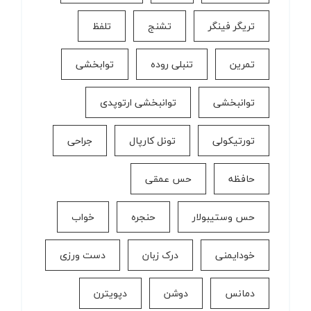
تریگر فینگر
تشنج
تلفظ
تمرین
تنبلی روده
توابخشی
توانبخشی
توانبخشی ارتوپدی
تورتیکولی
تونل کارپال
جراحی
حافظه
حس عمقی
حس وستیبولار
حنجره
خواب
خودایمنی
درک زبان
دست ورزی
دمانس
دوشن
دپویترن