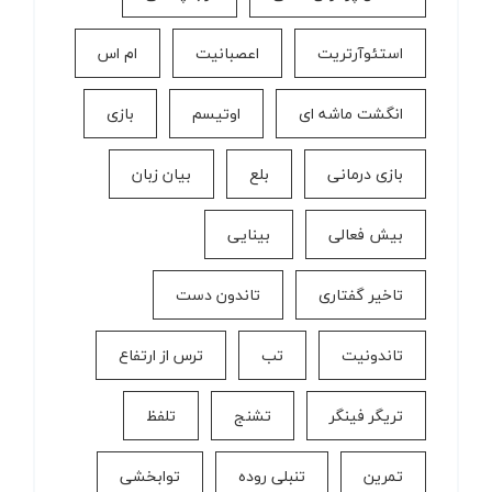
استئوآرتریت
اعصبانیت
ام اس
انگشت ماشه ای
اوتیسم
بازی
بازی درمانی
بلع
بیان زبان
بیش فعالی
بینایی
تاخیر گفتاری
تاندون دست
تاندونیت
تب
ترس از ارتفاع
تریگر فینگر
تشنج
تلفظ
تمرین
تنبلی روده
توابخشی