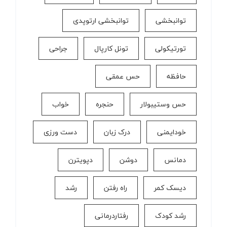
توانبخشی
توانبخشی ارتوپدی
تورتیکولی
تونل کارپال
جراحی
حافظه
حس عمقی
حس وستیبولار
حنجره
خواب
خودایمنی
درک زبان
دست ورزی
دمانس
دوشن
دپویترن
دیسک کمر
راه رفتن
رشد
رشد کودک
رفتاردرمانی