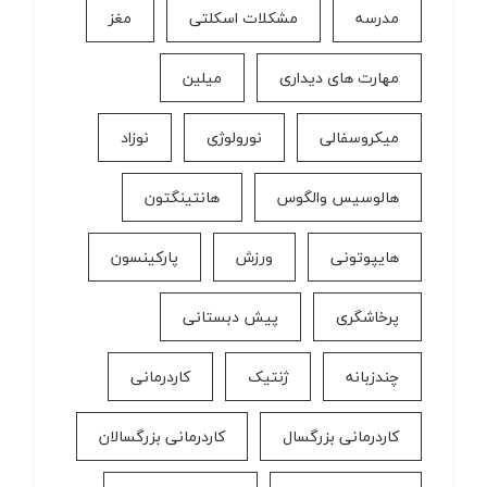
مدرسه
مشکلات اسکلتی
مغز
مهارت های دیداری
میلین
میکروسفالی
نورولوژی
نوزاد
هالوسیس والگوس
هانتینگتون
هایپوتونی
ورزش
پارکینسون
پرخاشگری
پیش دبستانی
چندزبانه
ژنتیک
کاردرمانی
کاردرمانی بزرگسال
کاردرمانی بزرگسالان