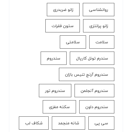
روانشناسی
زانو ضربدری
زانو پرانتزی
ستون فقرات
سلامت
سلامتی
سندرم تونل کارپال
سندروم
سندروم آرنج تنیس بازان
سندروم آنجلمن
سندروم تور
سندروم داون
سکته مغزی
سی پی
شانه منجمد
شکاف لب