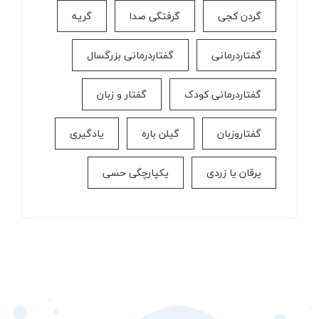
گردن کجی
گرفتگی صدا
گریه
گفتاردرمانی
گفتاردرمانی بزرگسال
گفتاردرمانی کودک
گفتار و زبان
گفتاروزبان
گیلن باره
یادگیری
یرقان یا زردی
یکپارچگی حسی