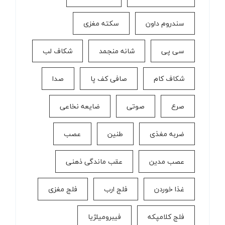
سندروم داون
سکته مغزی
سی پی
شانه منجمد
شکاف لب
شکاف کام
صافی کف پا
صدا
صرع
صوتی
ضایعه نخاعی
ضربه مغذی
طنین
عصب
عصب مدین
عقب ماندگی ذهنی
غذا خوردن
فلج ارب
فلج مغزی
فلج کلامپکه
فیبرومیلژیا