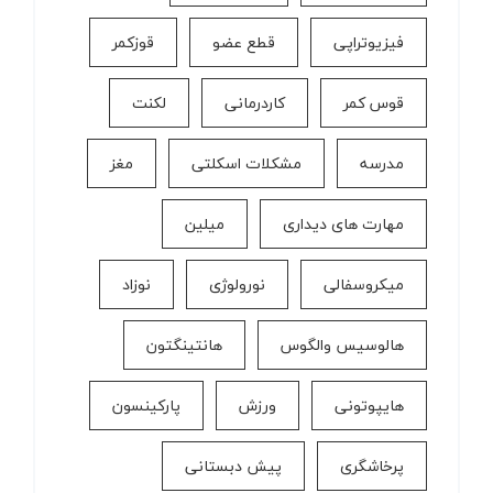
فیزیوتراپی
قطع عضو
قوزکمر
قوس کمر
كاردرمانی
لکنت
مدرسه
مشکلات اسکلتی
مغز
مهارت های دیداری
میلین
میکروسفالی
نورولوژی
نوزاد
هالوسیس والگوس
هانتینگتون
هایپوتونی
ورزش
پارکینسون
پرخاشگری
پیش دبستانی