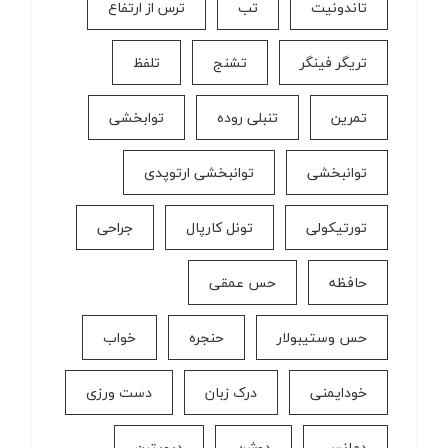
تاندونیت
تب
ترس از ارتفاع
تریگر فینگر
تشنج
تلفظ
تمرین
تنبلی روده
توابخشی
توانبخشی
توانبخشی ارتوپدی
تورتیکولی
تونل کارپال
جراحی
حافظه
حس عمقی
حس وستیبولار
حنجره
خواب
خودایمنی
درک زبان
دست ورزی
دمانس
دوشن
دپویترن