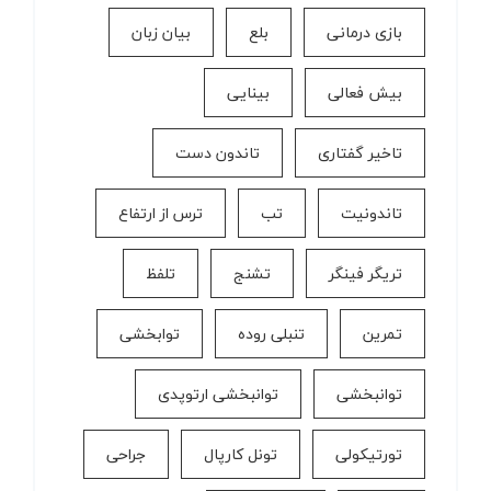
بازی درمانی
بلع
بیان زبان
بیش فعالی
بینایی
تاخیر گفتاری
تاندون دست
تاندونیت
تب
ترس از ارتفاع
تریگر فینگر
تشنج
تلفظ
تمرین
تنبلی روده
توابخشی
توانبخشی
توانبخشی ارتوپدی
تورتیکولی
تونل کارپال
جراحی