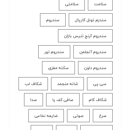
سلامت
سلامتی
سندرم تونل کارپال
سندروم
سندروم آرنج تنیس بازان
سندروم آنجلمن
سندروم تور
سندروم داون
سکته مغزی
سی پی
شانه منجمد
شکاف لب
شکاف کام
صافی کف پا
صدا
صرع
صوتی
ضایعه نخاعی