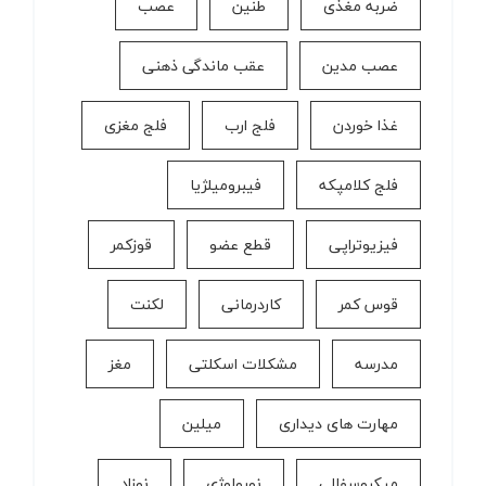
ضربه مغذی
طنین
عصب
عصب مدین
عقب ماندگی ذهنی
غذا خوردن
فلج ارب
فلج مغزی
فلج کلامپکه
فیبرومیلژیا
فیزیوتراپی
قطع عضو
قوزکمر
قوس کمر
كاردرمانی
لکنت
مدرسه
مشکلات اسکلتی
مغز
مهارت های دیداری
میلین
میکروسفالی
نورولوژی
نوزاد