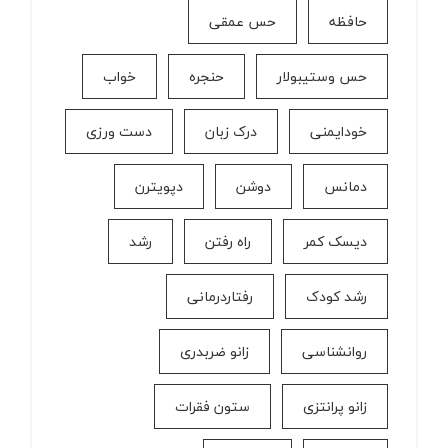
حافظه
حس عمقی
حس وستیبولار
حنجره
خواب
خودایمنی
درک زبان
دست ورزی
دمانس
دوشن
دپویترن
دیسک کمر
راه رفتن
رشد
رشد کودک
رفتاردرمانی
روانشناسی
زانو ضربدری
زانو پرانتزی
ستون فقرات