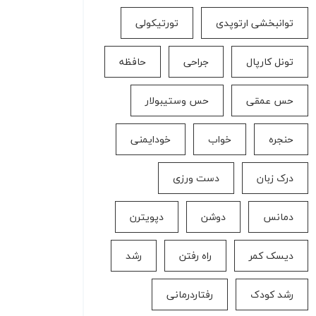
توانبخشی ارتوپدی
تورتیکولی
تونل کارپال
جراحی
حافظه
حس عمقی
حس وستیبولار
حنجره
خواب
خودایمنی
درک زبان
دست ورزی
دمانس
دوشن
دپویترن
دیسک کمر
راه رفتن
رشد
رشد کودک
رفتاردرمانی