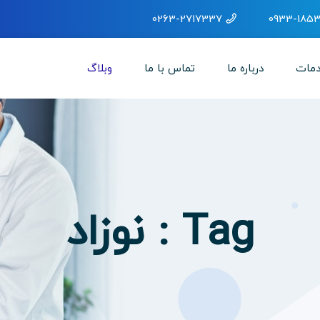
0263-2717337
0933-1853
مات
درباره ما
تماس با ما
وبلاگ
Tag : نوزاد