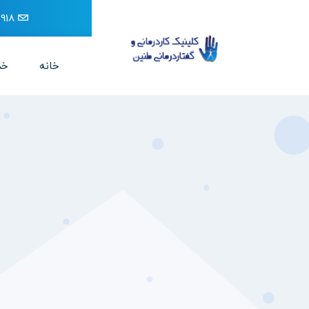
918
خانه
خد