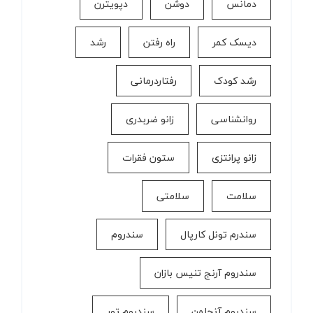
دمانس
دوشن
دپویترن
دیسک کمر
راه رفتن
رشد
رشد کودک
رفتاردرمانی
روانشناسی
زانو ضربدری
زانو پرانتزی
ستون فقرات
سلامت
سلامتی
سندرم تونل کارپال
سندروم
سندروم آرنج تنیس بازان
سندروم آنجلمن
سندروم تور