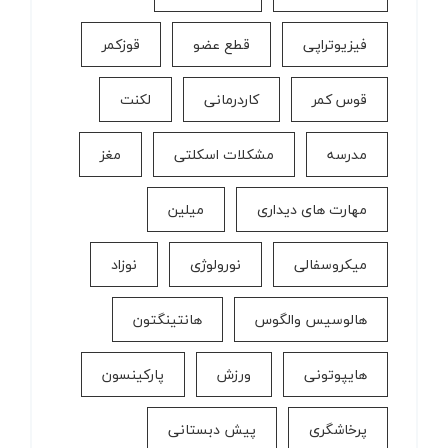
فیزیوتراپی
قطع عضو
قوزکمر
قوس کمر
كاردرمانی
لکنت
مدرسه
مشکلات اسکلتی
مغز
مهارت های دیداری
میلین
میکروسفالی
نورولوژی
نوزاد
هالوسیس والگوس
هانتینگتون
هایپوتونی
ورزش
پارکینسون
پرخاشگری
پیش دبستانی