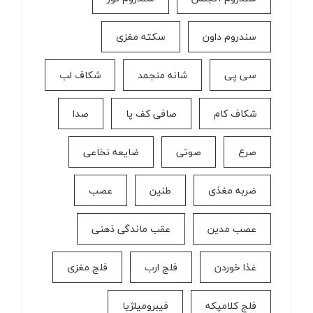
سندروم داون
سکته مغزی
سی پی
شانه منجمد
شکاف لب
شکاف کام
صافی کف پا
صدا
صرع
صوتی
ضایعه نخاعی
ضربه مغذی
طنین
عصب
عصب مدین
عقب ماندگی ذهنی
غذا خوردن
فلج ارب
فلج مغزی
فلج کلامپکه
فیبرومیلژیا