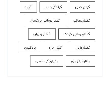
گردن کجی
گرفتگی صدا
گریه
گفتاردرمانی
گفتاردرمانی بزرگسال
گفتاردرمانی کودک
گفتار و زبان
گفتاروزبان
گیلن باره
یادگیری
یرقان یا زردی
یکپارچگی حسی