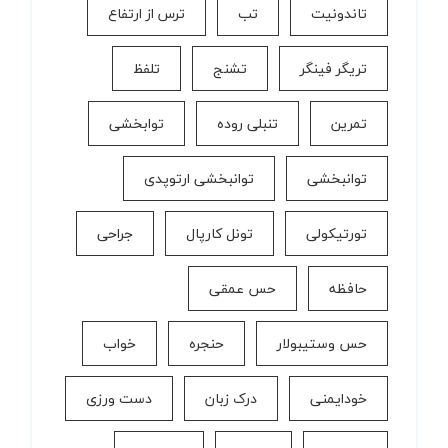
تاندونیت
تب
ترس از ارتفاع
تریگر فینگر
تشنج
تلفظ
تمرین
تنبلی روده
توابخشی
توانبخشی
توانبخشی ارتوپدی
تورتیکولی
تونل کارپال
جراحی
حافظه
حس عمقی
حس وستیبولار
حنجره
خواب
خودایمنی
درک زبان
دست ورزی