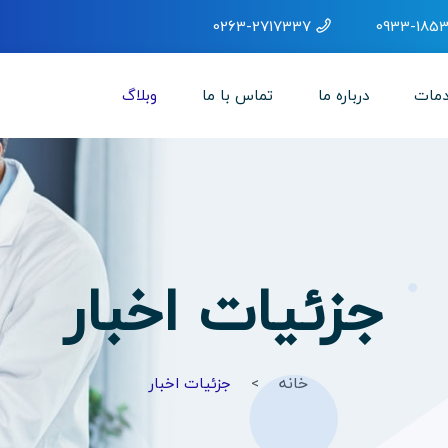
0263-2717337
0933-1853
مات
درباره ما
تماس با ما
وبلاگ
جزئیات اخبار
خانه
جزئیات اخبار