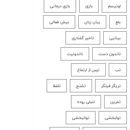
اوتیسم
بازی
بازی درمانی
بلع
بیان زبان
بیش فعالی
بینایی
تاخیر گفتاری
تاندون دست
تاندونیت
تب
ترس از ارتفاع
تریگر فینگر
تشنج
تلفظ
تمرین
تنبلی روده
توابخشی
توانبخشی