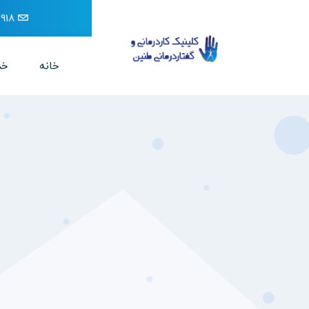
918
خانه
خد