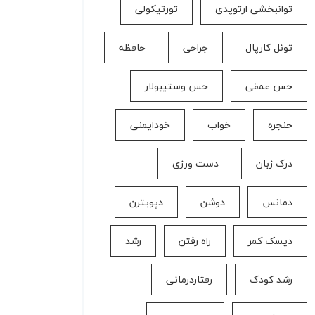
توانبخشی ارتوپدی
تورتیکولی
تونل کارپال
جراحی
حافظه
حس عمقی
حس وستیبولار
حنجره
خواب
خودایمنی
درک زبان
دست ورزی
دمانس
دوشن
دپویترن
دیسک کمر
راه رفتن
رشد
رشد کودک
رفتاردرمانی