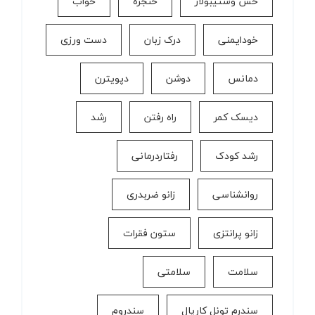
حس وستیبولار
حنجره
خواب
خودایمنی
درک زبان
دست ورزی
دمانس
دوشن
دپویترن
دیسک کمر
راه رفتن
رشد
رشد کودک
رفتاردرمانی
روانشناسی
زانو ضربدری
زانو پرانتزی
ستون فقرات
سلامت
سلامتی
سندرم تونل کارپال
سندروم