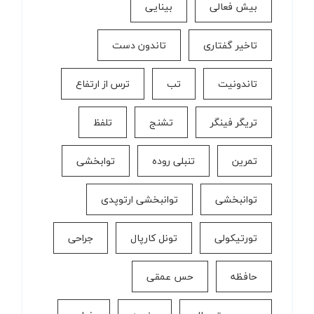
بیش فعالی
بینایی
تاخیر گفتاری
تاندون دست
تاندونیت
تب
ترس از ارتفاع
تریگر فینگر
تشنج
تلفظ
تمرین
تنبلی روده
توابخشی
توانبخشی
توانبخشی ارتوپدی
تورتیکولی
تونل کارپال
جراحی
حافظه
حس عمقی