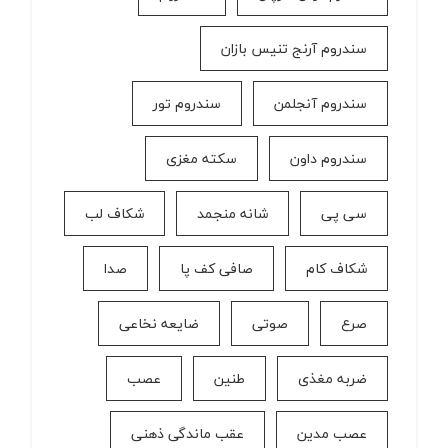
سندروم آرنج تنیس بازان
سندروم آنجلمن
سندروم تور
سندروم داون
سکته مغزی
سی پی
شانه منجمد
شکاف لب
شکاف کام
صافی کف پا
صدا
صرع
صوتی
ضایعه نخاعی
ضربه مغذی
طنین
عصب
عصب مدین
عقب ماندگی ذهنی