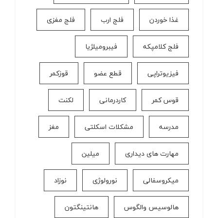
غذا خوردن
فلج ارب
فلج مغزی
فلج کلامپکه
فیبرومیلژیا
فیزیوتراپی
قطع عضو
قوزکمر
قوس کمر
كاردرمانی
لکنت
مدرسه
مشکلات اسکلتی
مغز
مهارت های دیداری
میلین
میکروسفالی
نورولوژی
نوزاد
هالوسیس والگوس
هانتینگتون