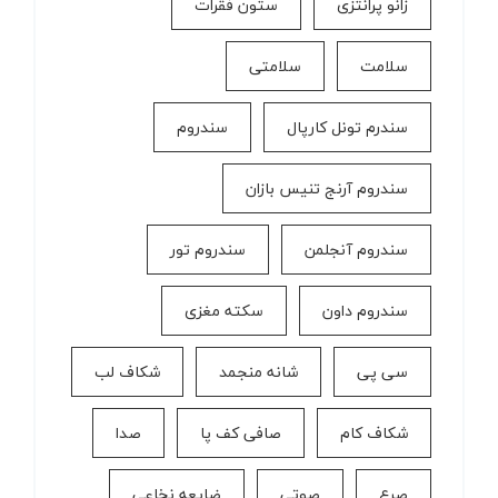
زانو پرانتزی
ستون فقرات
سلامت
سلامتی
سندرم تونل کارپال
سندروم
سندروم آرنج تنیس بازان
سندروم آنجلمن
سندروم تور
سندروم داون
سکته مغزی
سی پی
شانه منجمد
شکاف لب
شکاف کام
صافی کف پا
صدا
صرع
صوتی
ضایعه نخاعی