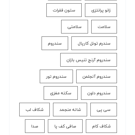
زانو پرانتزی
ستون فقرات
سلامت
سلامتی
سندرم تونل کارپال
سندروم
سندروم آرنج تنیس بازان
سندروم آنجلمن
سندروم تور
سندروم داون
سکته مغزی
سی پی
شانه منجمد
شکاف لب
شکاف کام
صافی کف پا
صدا