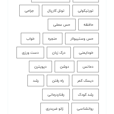
تورتیکولی
تونل کارپال
جراحی
حافظه
حس عمقی
حس وستیبولار
حنجره
خواب
خودایمنی
درک زبان
دست ورزی
دمانس
دوشن
دپویترن
دیسک کمر
راه رفتن
رشد
رشد کودک
رفتاردرمانی
روانشناسی
زانو ضربدری