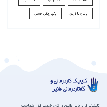
گفتاروزبان
گیلن باره
یادگیری
یرقان یا زردی
یکپارچگی حسی
کلینیک کاردرمانی طنین در کرج خدمت گذار شماست