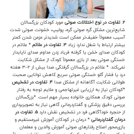
2. تفاوت در نوع اختلالات صوتی
مورد کودکان بزرگسالان
شایع‌ترین مشکل گره صوتی گره، پولیپ، خشونت صوتی شدت
آسیب معمولاً خفیف‌تر ممکن است شدیدتر مزمن شدن کمتر
بیشتر ارتباط با شغل ندارد زیاد
3. تفاوت در علائم
* علائم در
کودکان صدای خشن یا گرفته فریاد زدن مداوم صدای ناپایدار
خستگی صوتی بعد از بازی معمولاً کودک از مشکل شکایت
نمی‌کند. * علائم در بزرگسالان گرفتگی صدا بیش از ۲–۳ هفته
درد یا فشار گلو خستگی صوتی سریع کاهش توانایی صحبت
طولانی شکایت آگاهانه از مشکل صدا
4. تفاوت در تشخیص
*کودکان نیاز به ارزیابی غیرتهاجمی و ملایم توجه به رفتار
صوتی کودک همکاری خانواده بسیار مهم است. *بزرگسالان
بررسی دقیق پزشکی و گفتاردرمانی گاهی نیاز به تصویربرداری
از حنجره خودآگاهی فرد در تشخیص نقش دارد
5. تفاوت در
درمان گفتاردرمانی
* درمان در کودکان آموزش غیرمستقیم و
بازی‌محور اصلاح رفتارهای صوتی آموزش والدین و معلمان