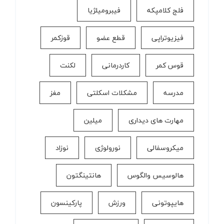
فلج کلامپکه
فیبرومیلژیا
فیزیوتراپی
قطع عضو
قوزکمر
قوس کمر
كاردرمانی
لکنت
مدرسه
مشکلات اسکلتی
مغز
مهارت های دیداری
میلین
میکروسفالی
نورولوژی
نوزاد
هالوسیس والگوس
هانتینگتون
هایپوتونی
ورزش
پارکینسون