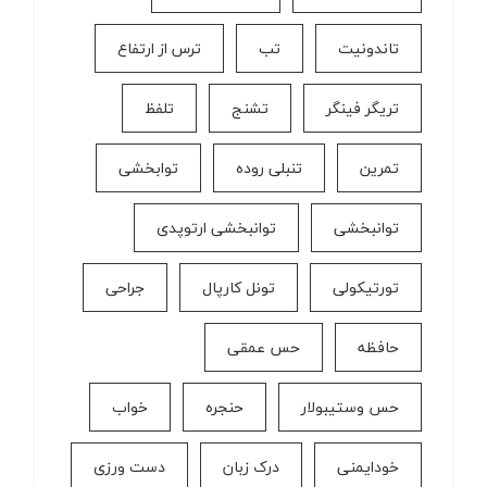
تاندونیت
تب
ترس از ارتفاع
تریگر فینگر
تشنج
تلفظ
تمرین
تنبلی روده
توابخشی
توانبخشی
توانبخشی ارتوپدی
تورتیکولی
تونل کارپال
جراحی
حافظه
حس عمقی
حس وستیبولار
حنجره
خواب
خودایمنی
درک زبان
دست ورزی