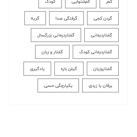
کمر
کم‌شنوایی
کودک
گردن کجی
گرفتگی صدا
گریه
گفتاردرمانی
گفتاردرمانی بزرگسال
گفتاردرمانی کودک
گفتار و زبان
گفتاروزبان
گیلن باره
یادگیری
یرقان یا زردی
یکپارچگی حسی