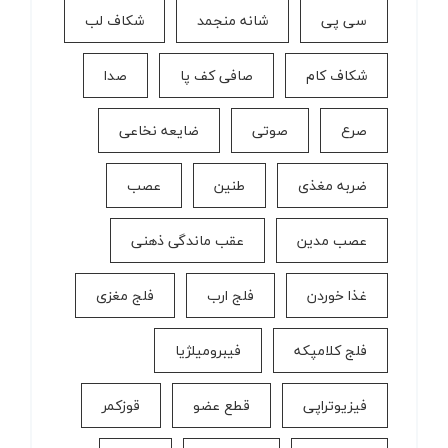
سی پی
شانه منجمد
شکاف لب
شکاف کام
صافی کف پا
صدا
صرع
صوتی
ضایعه نخاعی
ضربه مغذی
طنین
عصب
عصب مدین
عقب ماندگی ذهنی
غذا خوردن
فلج ارب
فلج مغزی
فلج کلامپکه
فیبرومیلژیا
فیزیوتراپی
قطع عضو
قوزکمر