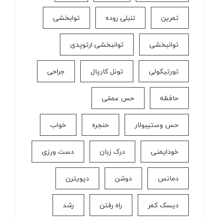
تمرین
تنبلی روده
توابخشی
توانبخشی
توانبخشی ارتوپدی
تورتیکولی
تونل کارپال
جراحی
حافظه
حس عمقی
حس وستیبولار
حنجره
خواب
خودایمنی
درک زبان
دست ورزی
دمانس
دوشن
دپویترن
دیسک کمر
راه رفتن
رشد