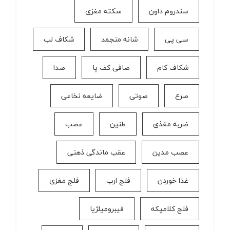
سندروم داون
سکته مغزی
سی پی
شانه منجمد
شکاف لب
شکاف کام
صافی کف پا
صدا
صرع
صوتی
ضایعه نخاعی
ضربه مغذی
طنین
عصب
عصب مدین
عقب ماندگی ذهنی
غذا خوردن
فلج ارب
فلج مغزی
فلج کلامپکه
فیبرومیلژیا