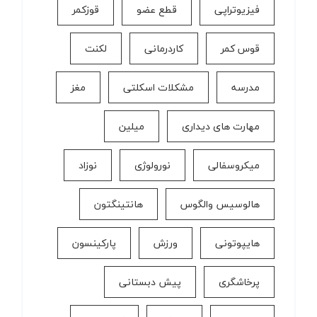
فیزیوتراپی
قطع عضو
قوزکمر
قوس کمر
كاردرمانی
لکنت
مدرسه
مشکلات اسکلتی
مغز
مهارت های دیداری
میلین
میکروسفالی
نورولوژی
نوزاد
هالوسیس والگوس
هانتینگتون
هایپوتونی
ورزش
پارکینسون
پرخاشگری
پیش دبستانی