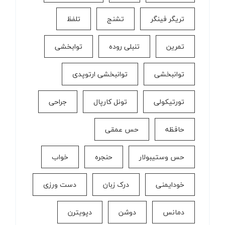
تریگر فینگر
تشنج
تلفظ
تمرین
تنبلی روده
توابخشی
توانبخشی
توانبخشی ارتوپدی
تورتیکولی
تونل کارپال
جراحی
حافظه
حس عمقی
حس وستیبولار
حنجره
خواب
خودایمنی
درک زبان
دست ورزی
دمانس
دوشن
دپویترن