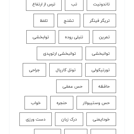
تاندونیت
تب
ترس از ارتفاع
تریگر فینگر
تشنج
تلفظ
تمرین
تنبلی روده
توابخشی
توانبخشی
توانبخشی ارتوپدی
تورتیکولی
تونل کارپال
جراحی
حافظه
حس عمقی
حس وستیبولار
حنجره
خواب
خودایمنی
درک زبان
دست ورزی