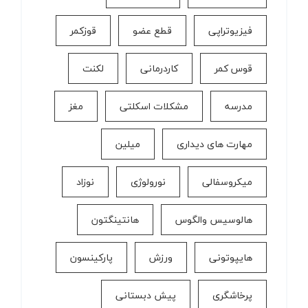
فیزیوتراپی
قطع عضو
قوزکمر
قوس کمر
كاردرمانی
لکنت
مدرسه
مشکلات اسکلتی
مغز
مهارت های دیداری
میلین
میکروسفالی
نورولوژی
نوزاد
هالوسیس والگوس
هانتینگتون
هایپوتونی
ورزش
پارکینسون
پرخاشگری
پیش دبستانی