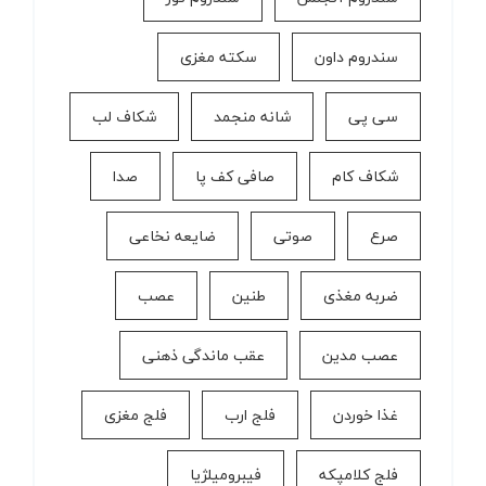
سندروم داون
سکته مغزی
سی پی
شانه منجمد
شکاف لب
شکاف کام
صافی کف پا
صدا
صرع
صوتی
ضایعه نخاعی
ضربه مغذی
طنین
عصب
عصب مدین
عقب ماندگی ذهنی
غذا خوردن
فلج ارب
فلج مغزی
فلج کلامپکه
فیبرومیلژیا