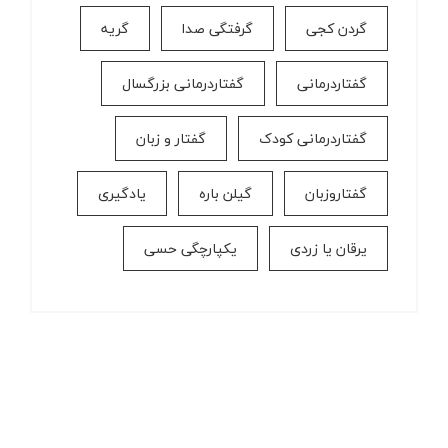
گردن کجی
گرفتگی صدا
گریه
گفتاردرمانی
گفتاردرمانی بزرگسال
گفتاردرمانی کودک
گفتار و زبان
گفتاروزبان
گیلن باره
یادگیری
یرقان یا زردی
یکپارچگی حسی