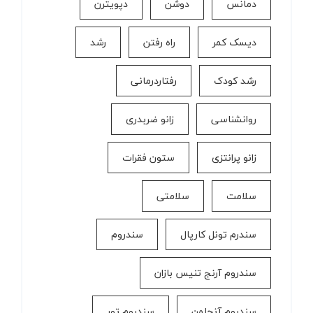
دمانس
دوشن
دپویترن
دیسک کمر
راه رفتن
رشد
رشد کودک
رفتاردرمانی
روانشناسی
زانو ضربدری
زانو پرانتزی
ستون فقرات
سلامت
سلامتی
سندرم تونل کارپال
سندروم
سندروم آرنج تنیس بازان
سندروم آنجلمن
سندروم تور