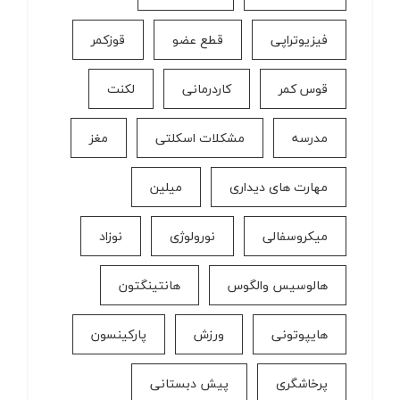
فیزیوتراپی
قطع عضو
قوزکمر
قوس کمر
كاردرمانی
لکنت
مدرسه
مشکلات اسکلتی
مغز
مهارت های دیداری
میلین
میکروسفالی
نورولوژی
نوزاد
هالوسیس والگوس
هانتینگتون
هایپوتونی
ورزش
پارکینسون
پرخاشگری
پیش دبستانی