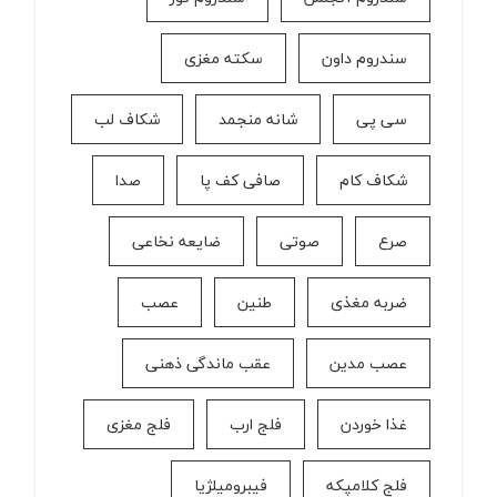
سندروم داون
سکته مغزی
سی پی
شانه منجمد
شکاف لب
شکاف کام
صافی کف پا
صدا
صرع
صوتی
ضایعه نخاعی
ضربه مغذی
طنین
عصب
عصب مدین
عقب ماندگی ذهنی
غذا خوردن
فلج ارب
فلج مغزی
فلج کلامپکه
فیبرومیلژیا