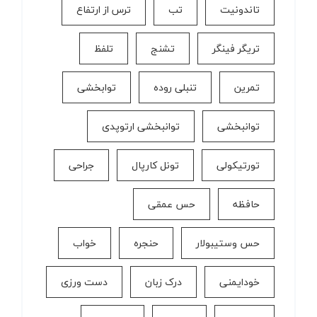
تاندونیت
تب
ترس از ارتفاع
تریگر فینگر
تشنج
تلفظ
تمرین
تنبلی روده
توابخشی
توانبخشی
توانبخشی ارتوپدی
تورتیکولی
تونل کارپال
جراحی
حافظه
حس عمقی
حس وستیبولار
حنجره
خواب
خودایمنی
درک زبان
دست ورزی