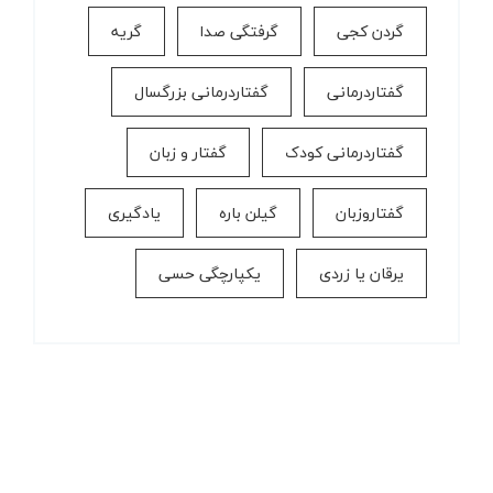
گردن کجی
گرفتگی صدا
گریه
گفتاردرمانی
گفتاردرمانی بزرگسال
گفتاردرمانی کودک
گفتار و زبان
گفتاروزبان
گیلن باره
یادگیری
یرقان یا زردی
یکپارچگی حسی