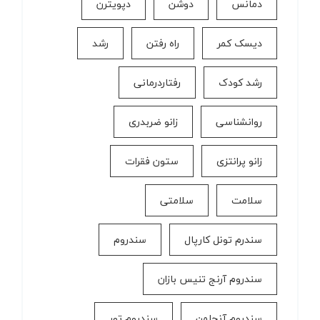
دمانس
دوشن
دپویترن
دیسک کمر
راه رفتن
رشد
رشد کودک
رفتاردرمانی
روانشناسی
زانو ضربدری
زانو پرانتزی
ستون فقرات
سلامت
سلامتی
سندرم تونل کارپال
سندروم
سندروم آرنج تنیس بازان
سندروم آنجلمن
سندروم تور