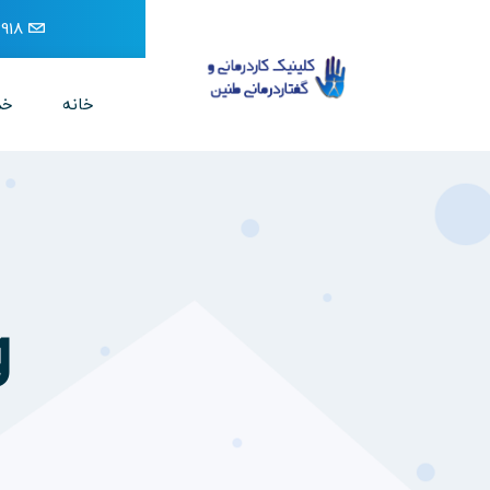
918
خانه
خد
ag