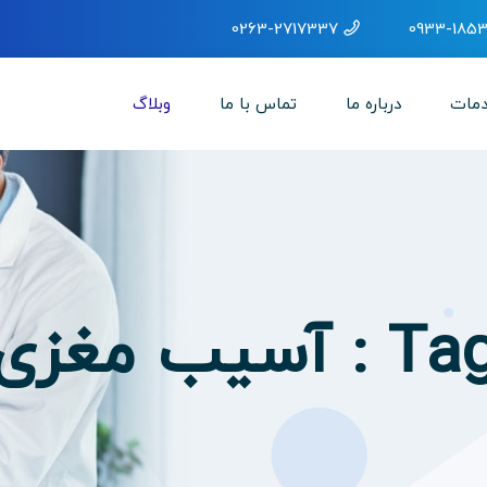
0263-2717337
0933-1853
مات
درباره ما
تماس با ما
وبلاگ
T : آسیب مغزی