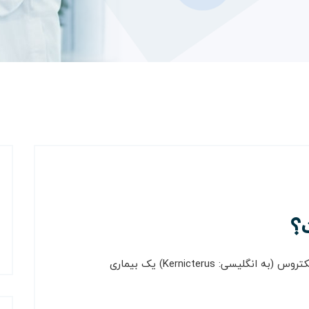
؟
کرن ایکتروس (Kernicterus) چیست؟ کرن ایکتروس (به انگلیسی: Kernicterus) یک بیماری