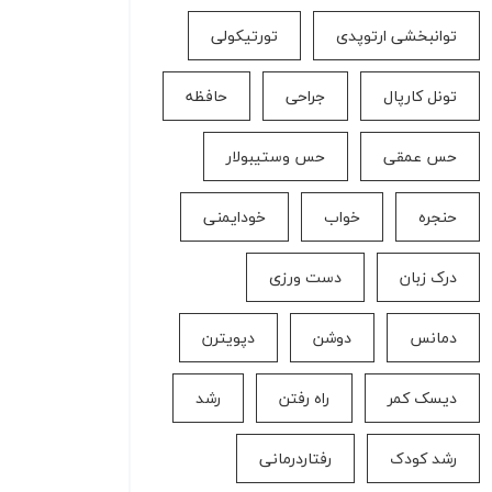
توانبخشی ارتوپدی
تورتیکولی
تونل کارپال
جراحی
حافظه
حس عمقی
حس وستیبولار
حنجره
خواب
خودایمنی
درک زبان
دست ورزی
دمانس
دوشن
دپویترن
دیسک کمر
راه رفتن
رشد
رشد کودک
رفتاردرمانی